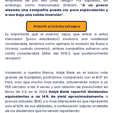
empresas de por allá ¿Hay riesgo? Por supuesto, sin
embargo, como mencionaba Graham:
“A un precio
elevado una compañía puede ser pura especulación y
a uno bajo una solida inversión”.
Invertir en la bolsa extranjera
Es importante que el inversor sepa, que entrar a estos
mercados (poco estudiados) involucra una volatilidad
considerable, tenemos como ejemplo la invasión de Rusia a
Ucrania, cuando comenzó, ambas compañías sufrieron una
caída considerable (¡Mas del 50%!), que posteriormente
recuperó
Volviendo a nuestra Banca, Halyk Bank es el banco más
grande de Kazajistán, podríamos compararla con el BCP en
Perú, solo que mucho mas barata, actualmente cotiza a un
PER cercano a las 4 veces y una relación de precio/valor en
libros de 0.9, en el 2024
Halyk Bank repartió dividendos
equivalentes a un 14% de yield aproximadamente
, a
precios actuales ($19), y lo mas interesante es que representa
solo el 50% de sus utilidades, a continuación adjunto el detalle
de los dividendos que ha venido repartiendo: