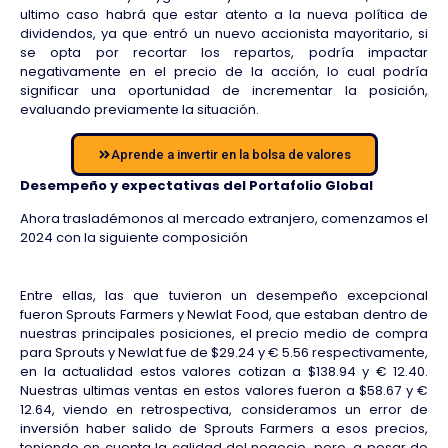
ultimo caso habrá que estar atento a la nueva política de
dividendos, ya que entró un nuevo accionista mayoritario, si
se opta por recortar los repartos, podría impactar
negativamente en el precio de la acción, lo cual podría
significar una oportunidad de incrementar la posición,
evaluando previamente la situación.
Aprende a invertir en la bolsa de valores
Desempeño y expectativas del Portafolio Global
Ahora trasladémonos al mercado extranjero, comenzamos el
2024 con la siguiente composición
Entre ellas, las que tuvieron un desempeño excepcional
fueron Sprouts Farmers y Newlat Food, que estaban dentro de
nuestras principales posiciones, el precio medio de compra
para Sprouts y Newlat fue de $29.24 y € 5.56 respectivamente,
en la actualidad estos valores cotizan a $138.94 y € 12.40.
Nuestras ultimas ventas en estos valores fueron a $58.67 y €
12.64, viendo en retrospectiva, consideramos un error de
inversión haber salido de Sprouts Farmers a esos precios,
teniendo en cuenta la calidad del negocio, pero, a pesar de