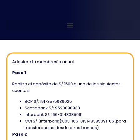
Adquiere tu membresía anual
Paso 1
Realiza el depósito de S/.1500 a una de las siguientes
cuentas:
BCP S/: 19173575639025
Scotiabank S/: 9520090938
Interbank S/: 166-3148385091
CCI S/ (Interbank):003-166-013148385091-66
(para
transferencias desde otros bancos)
Paso 2