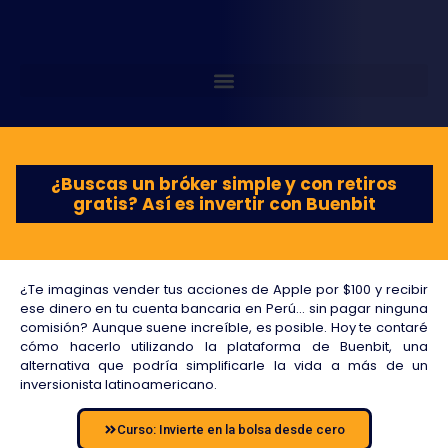
¿Buscas un bróker simple y con retiros
gratis? Así es invertir con Buenbit
¿Te imaginas vender tus acciones de Apple por $100 y recibir
ese dinero en tu cuenta bancaria en Perú… sin pagar ninguna
comisión? Aunque suene increíble, es posible. Hoy te contaré
cómo hacerlo utilizando la plataforma de Buenbit, una
alternativa que podría simplificarle la vida a más de un
inversionista latinoamericano.
Curso: Invierte en la bolsa desde cero