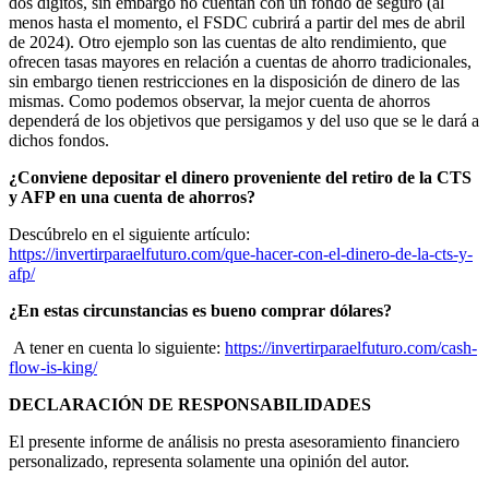
dos dígitos, sin embargo no cuentan con un fondo de seguro (al
menos hasta el momento, el FSDC cubrirá a partir del mes de abril
de 2024). Otro ejemplo son las cuentas de alto rendimiento, que
ofrecen tasas mayores en relación a cuentas de ahorro tradicionales,
sin embargo tienen restricciones en la disposición de dinero de las
mismas. Como podemos observar, la mejor cuenta de ahorros
dependerá de los objetivos que persigamos y del uso que se le dará a
dichos fondos.
¿Conviene depositar el dinero proveniente del retiro de la CTS
y AFP en una cuenta de ahorros?
Descúbrelo en el siguiente artículo:
https://invertirparaelfuturo.com/que-hacer-con-el-dinero-de-la-cts-y-
afp/
¿En estas circunstancias es bueno comprar dólares?
A tener en cuenta lo siguiente:
https://invertirparaelfuturo.com/cash-
flow-is-king/
DECLARACIÓN DE RESPONSABILIDADES
El presente informe de análisis no presta asesoramiento financiero
personalizado, representa solamente una opinión del autor.