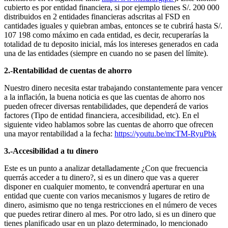
cubierto es por entidad financiera, si por ejemplo tienes S/. 200 000
distribuidos en 2 entidades financieras adscritas al FSD en
cantidades iguales y quiebran ambas, entonces se te cubrirá hasta S/.
107 198 como máximo en cada entidad, es decir, recuperarías la
totalidad de tu deposito inicial, más los intereses generados en cada
una de las entidades (siempre en cuando no se pasen del límite).
2.-Rentabilidad de cuentas de ahorro
Nuestro dinero necesita estar trabajando constantemente para vencer
a la inflación, la buena noticia es que las cuentas de ahorro nos
pueden ofrecer diversas rentabilidades, que dependerá de varios
factores (Tipo de entidad financiera, accesibilidad, etc). En el
siguiente video hablamos sobre las cuentas de ahorro que ofrecen
una mayor rentabilidad a la fecha:
https://youtu.be/mcTM-RyuPbk
3.-Accesibilidad a tu dinero
Este es un punto a analizar detalladamente ¿Con que frecuencia
querrás acceder a tu dinero?, si es un dinero que vas a querer
disponer en cualquier momento, te convendrá aperturar en una
entidad que cuente con varios mecanismos y lugares de retiro de
dinero, asimismo que no tenga restricciones en el número de veces
que puedes retirar dinero al mes. Por otro lado, si es un dinero que
tienes planificado usar en un plazo determinado, lo mencionado