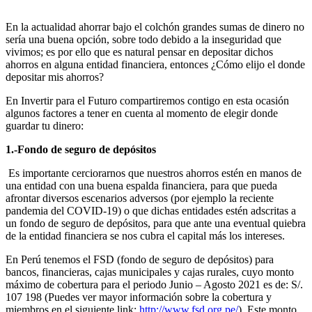
En la actualidad ahorrar bajo el colchón grandes sumas de dinero no
sería una buena opción, sobre todo debido a la inseguridad que
vivimos; es por ello que es natural pensar en depositar dichos
ahorros en alguna entidad financiera, entonces ¿Cómo elijo el donde
depositar mis ahorros?
En Invertir para el Futuro compartiremos contigo en esta ocasión
algunos factores a tener en cuenta al momento de elegir donde
guardar tu dinero:
1.-Fondo de seguro de depósitos
Es importante cerciorarnos que nuestros ahorros estén en manos de
una entidad con una buena espalda financiera, para que pueda
afrontar diversos escenarios adversos (por ejemplo la reciente
pandemia del COVID-19) o que dichas entidades estén adscritas a
un fondo de seguro de depósitos, para que ante una eventual quiebra
de la entidad financiera se nos cubra el capital más los intereses.
En Perú tenemos el FSD (fondo de seguro de depósitos) para
bancos, financieras, cajas municipales y cajas rurales, cuyo monto
máximo de cobertura para el periodo Junio – Agosto 2021 es de: S/.
107 198 (Puedes ver mayor información sobre la cobertura y
miembros en el siguiente link:
http://www.fsd.org.pe/
). Este monto