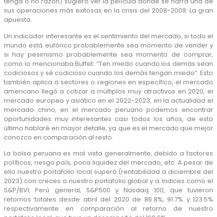
tenga o no razón) sugiero ver la película donde se narra una de
sus operaciones más exitosas en la crisis del 2008-2009: La gran
apuesta.
Un indicador interesante es el sentimiento del mercado, si todo el
mundo está eufórico probablemente sea momento de vender y
si hay pesimismo probablemente sea momento de comprar,
como lo mencionaba Buffet: “Ten miedo cuando los demás sean
codiciosos y sé codicioso cuando los demás tengan miedo”. Esto
también aplica a sectores o regiones en específico, el mercado
americano llegó a cotizar a múltiplos muy atractivos en 2020, el
mercado europeo y asiático en el 2022-2023, en la actualidad el
mercado chino, en el mercado peruano podemos encontrar
oportunidades muy interesantes casi todos los años, de esto
último hablaré en mayor detalle, ya que es el mercado que mejor
conozco en comparación al resto.
La bolsa peruana es mal vista generalmente, debido a factores
políticos, riesgo país, poca liquidez del mercado, etc. A pesar de
ello nuestro portafolio local superó (rentabilidad a diciembre del
2023) con creces a nuestro portafolio global y a índices como el
S&P/BVL Perú general, S&P500 y Nasdaq 100, que tuvieron
retornos totales desde abril del 2020 de 86.8%, 91.7% y 123.5%
respectivamente en comparación al retorno de nuestro