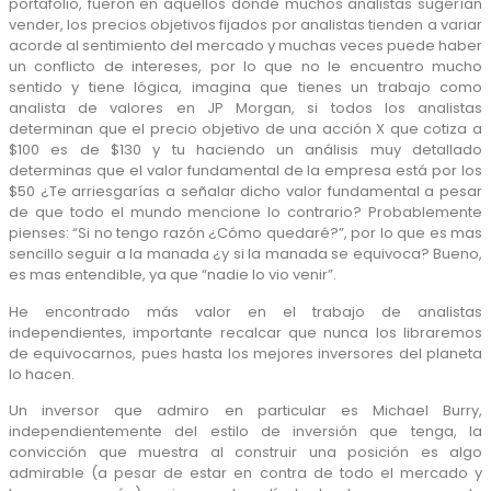
portafolio, fueron en aquellos donde muchos analistas sugerían
vender, los precios objetivos fijados por analistas tienden a variar
acorde al sentimiento del mercado y muchas veces puede haber
un conflicto de intereses, por lo que no le encuentro mucho
sentido y tiene lógica, imagina que tienes un trabajo como
analista de valores en JP Morgan, si todos los analistas
determinan que el precio objetivo de una acción X que cotiza a
$100 es de $130 y tu haciendo un análisis muy detallado
determinas que el valor fundamental de la empresa está por los
$50 ¿Te arriesgarías a señalar dicho valor fundamental a pesar
de que todo el mundo mencione lo contrario? Probablemente
pienses: “Si no tengo razón ¿Cómo quedaré?”, por lo que es mas
sencillo seguir a la manada ¿y si la manada se equivoca? Bueno,
es mas entendible, ya que “nadie lo vio venir”.
He encontrado más valor en el trabajo de analistas
independientes, importante recalcar que nunca los libraremos
de equivocarnos, pues hasta los mejores inversores del planeta
lo hacen.
Un inversor que admiro en particular es Michael Burry,
independientemente del estilo de inversión que tenga, la
convicción que muestra al construir una posición es algo
admirable (a pesar de estar en contra de todo el mercado y