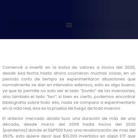
Comencé a invertir en la bolsa de valores a inicios del 2020,
desde esa fecha hasta ahora ocurrieron muchas cosas, en un
periodo corto de tiempo se experimentaron situaciones que
normalmente se dan en intervalos extensos, esto es algo bueno,
ya que te permite no solo ver el lado “bonito” de las inversiones,
sino también el lado “feo”; si bien es cierto, podemos encontrar
bibliografía sobre todo ello, nada se compara a experimentarlo
en la vida real, esa es la prueba de fuego de todo inversor.
El anterior mercado alcista tuvo una duración de más de una
década, desde marzo del 2009 hasta inicios del 2020
(pandemia) donde el S&P500 tuvo una revalorización de mas del
350%, esto quiere decir que $10,000 invertidos en algún ETF que