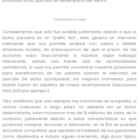
portafolio local, que tuvo un desempeño del 168.6%.
Fuente: elaboración propia
Consideramos que esto fue posible justamente debido a que la
bolsa peruana es un “patito feo”, esto genera un mercado
ineficiente que nos permite analizar con calma y detalle
empresas locales, sin preocuparnos de que el precio de las
acciones suba bruscamente si hubiese algún hallazgo
interesante, siendo una fuente real de oportunidades
asimétricas, lo cual nos permite concentrar nuestras posiciones
para beneficiarnos de las subidas cuando el mercado se
percate de dicha oportunidad, los mejores momentos para
invertir fueron en aquellos de mayor incertidumbre (elecciones
Perú 2021 por ejemplo).
Otro obstáculo que casi siempre me mencionan es la liquidez, si
somos inversores a largo plazo no debería ser un factor
determinante, salvo movamos mas de 10 millones de soles, de lo
contrario, justamente debido a estas características es que
podemos comprar acciones a descuento, en la BVL se pueden
encontrar compañías que reparten la totalidad de sus ganancias
como dividendos e incluso siguen creciendo, algo poco típico,