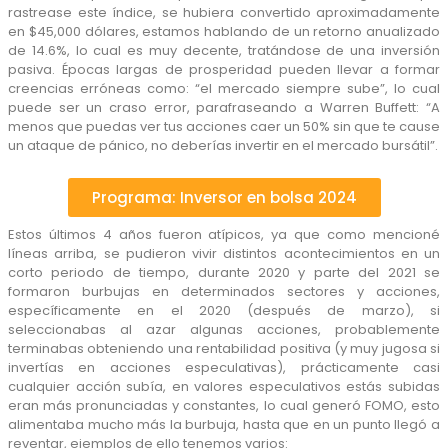
rastrease este índice, se hubiera convertido aproximadamente
en $45,000 dólares, estamos hablando de un retorno anualizado
de 14.6%, lo cual es muy decente, tratándose de una inversión
pasiva. Épocas largas de prosperidad pueden llevar a formar
creencias erróneas como: “el mercado siempre sube”, lo cual
puede ser un craso error, parafraseando a Warren Buffett: “A
menos que puedas ver tus acciones caer un 50% sin que te cause
un ataque de pánico, no deberías invertir en el mercado bursátil”.
Programa: Inversor en bolsa 2024
Estos últimos 4 años fueron atípicos, ya que como mencioné
líneas arriba, se pudieron vivir distintos acontecimientos en un
corto periodo de tiempo, durante 2020 y parte del 2021 se
formaron burbujas en determinados sectores y acciones,
específicamente en el 2020 (después de marzo), si
seleccionabas al azar algunas acciones, probablemente
terminabas obteniendo una rentabilidad positiva (y muy jugosa si
invertías en acciones especulativas), prácticamente casi
cualquier acción subía, en valores especulativos estás subidas
eran más pronunciadas y constantes, lo cual generó FOMO, esto
alimentaba mucho más la burbuja, hasta que en un punto llegó a
reventar, ejemplos de ello tenemos varios: